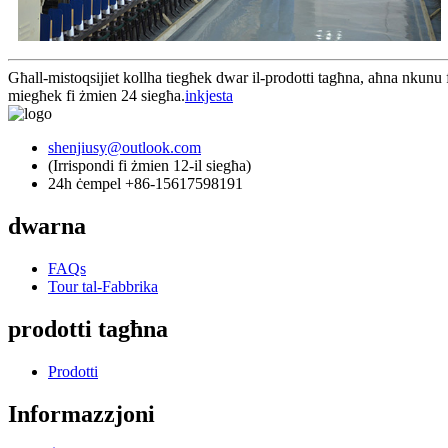
Għall-mistoqsijiet kollha tiegħek dwar il-prodotti tagħna, aħna nkunu f
miegħek fi żmien 24 siegħa.
inkjesta
shenjiusy@outlook.com
(Irrispondi fi żmien 12-il siegħa)
24h ċempel +86-15617598191
dwarna
FAQs
Tour tal-Fabbrika
prodotti tagħna
Prodotti
Informazzjoni