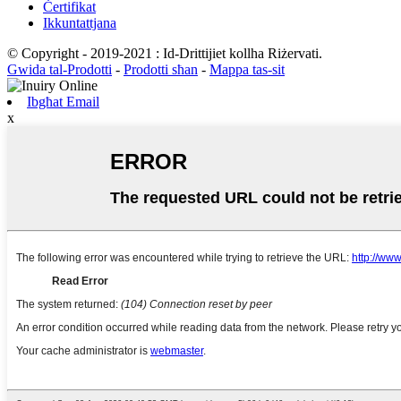
Ċertifikat
Ikkuntattjana
© Copyright - 2019-2021 : Id-Drittijiet kollha Riżervati.
Gwida tal-Prodotti
-
Prodotti sħan
-
Mappa tas-sit
Ibgħat Email
x