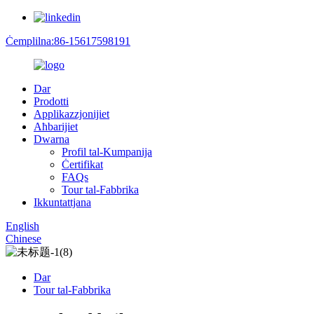
Ċemplilna:86-15617598191
Dar
Prodotti
Applikazzjonijiet
Aħbarijiet
Dwarna
Profil tal-Kumpanija
Ċertifikat
FAQs
Tour tal-Fabbrika
Ikkuntattjana
English
Chinese
Dar
Tour tal-Fabbrika